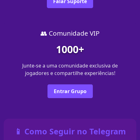
Falar Suporte
👥 Comunidade VIP
1000+
Junte-se a uma comunidade exclusiva de
jogadores e compartilhe experiências!
Entrar Grupo
📱 Como Seguir no Telegram