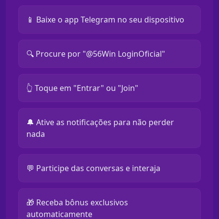
📱 Baixe o app Telegram no seu dispositivo
🔍 Procure por "@56Win LoginOficial"
👆 Toque em "Entrar" ou "Join"
🔔 Ative as notificações para não perder
nada
💬 Participe das conversas e interaja
🎁 Receba bônus exclusivos
automaticamente