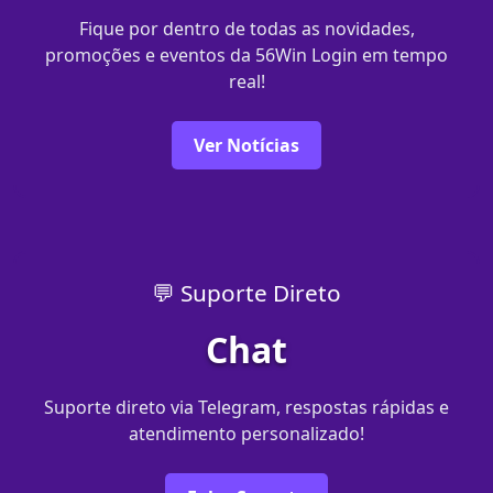
Fique por dentro de todas as novidades,
promoções e eventos da 56Win Login em tempo
real!
Ver Notícias
💬 Suporte Direto
Chat
Suporte direto via Telegram, respostas rápidas e
atendimento personalizado!