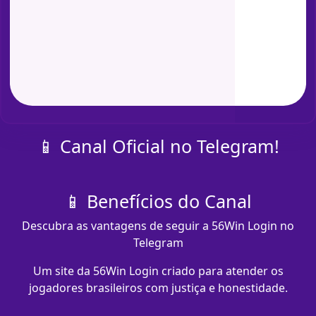
📱 Canal Oficial no Telegram!
📱 Benefícios do Canal
Descubra as vantagens de seguir a 56Win Login no
Telegram
Um site da 56Win Login criado para atender os
jogadores brasileiros com justiça e honestidade.