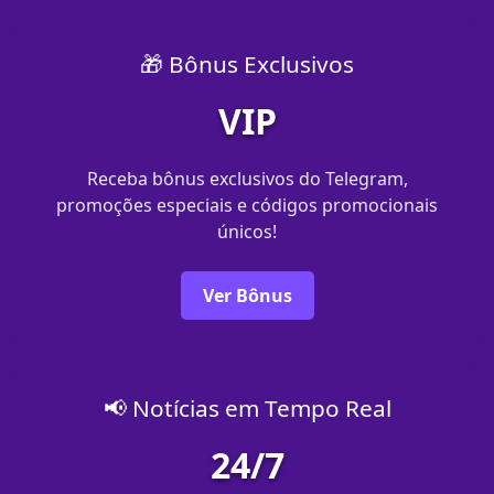
🎁 Bônus Exclusivos
VIP
Receba bônus exclusivos do Telegram,
promoções especiais e códigos promocionais
únicos!
Ver Bônus
📢 Notícias em Tempo Real
24/7